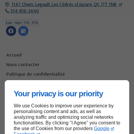
1147 Chem. Legault Les Cèdres
st.lazare, QC
J7T 1N8
514-816-3440
Lun - Ven : 7 h - 17 h
Accueil
Nous contacter
Politique de confidentialité
Plan du site
Your privacy is our priority
We use Cookies to improve user experience by
Haut de page
personalising content and ads, as well as
analyzing traffic and optimizing social networks
functionalities. By clicking "I Agree" you consent to
the use of Cookies from our providers
Google