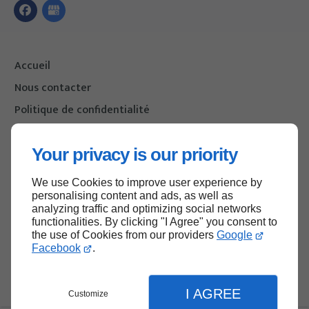
Accueil
Nous contacter
Politique de confidentialité
Plan du site
Your privacy is our priority
We use Cookies to improve user experience by
Haut de page
personalising content and ads, as well as
analyzing traffic and optimizing social networks
functionalities. By clicking "I Agree" you consent to
the use of Cookies from our providers
Google
Facebook
.
I AGREE
Customize